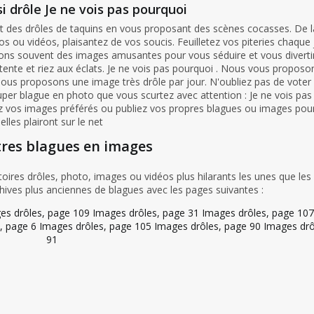
i drôle Je ne vois pas pourquoi
es drôles de taquins en vous proposant des scènes cocasses. De la
s ou vidéos, plaisantez de vos soucis. Feuilletez vos piteries chaque
geons souvent des images amusantes pour vous séduire et vous diverti
te et riez aux éclats. Je ne vois pas pourquoi . Nous vous proposo
nous proposons une image très drôle par jour. N'oubliez pas de voter
per blague en photo que vous scurtez avec attention : Je ne vois pas
ez vos images préférés ou publiez vos propres blagues ou images pour
elles plairont sur le net
tres blagues en images
ires drôles, photo, images ou vidéos plus hilarants les unes que les 
hives plus anciennes de blagues avec les pages suivantes :
es drôles, page 109
Images drôles, page 31
Images drôles, page 107
, page 6
Images drôles, page 105
Images drôles, page 90
Images drô
91