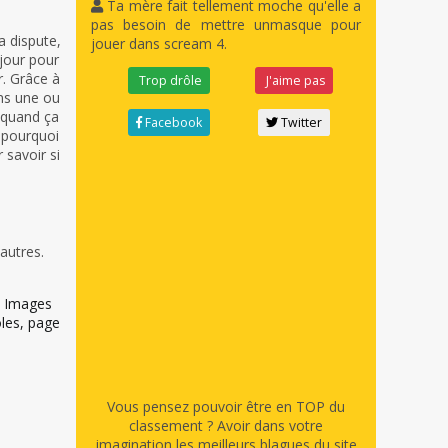
Ta mère fait tellement moche qu'elle a
pas besoin de mettre unmasque pour
 dispute,
jouer dans scream 4.
 jour pour
r. Grâce à
Trop drôle
J'aime pas
ns une ou
 quand ça
Facebook
Twitter
 pourquoi
 savoir si
autres.
Images
les, page
Vous pensez pouvoir être en TOP du
classement ? Avoir dans votre
imagination les meilleurs blagues du site