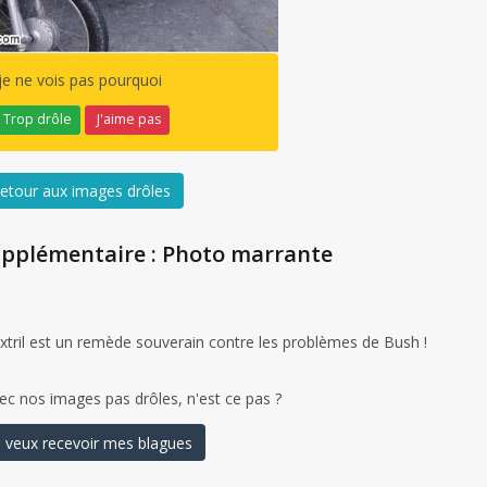
je ne vois pas pourquoi
Trop drôle
J'aime pas
etour aux images drôles
upplémentaire : Photo marrante
'Hextril est un remède souverain contre les problèmes de Bush !
ec nos images pas drôles, n'est ce pas ?
 veux recevoir mes blagues