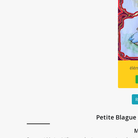
élém
R
Petite Blague
M