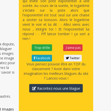
qui invite son pote exponentiel à une
soirée. Au cours de la soirée, le logaritme
s'éclate sur la piste alors que
l'exponentiel est tout seul sur une chaise
a siroter sa boisson. Alors le logaritme
vient le voir et lui dit : - Allez viens avec
nous , intégre toi ! Et l'exponentiel lui
répond : - Pff laisse tomber ! ça sert a
rien !
 dispute,
Trop drôle
J'aime pas
 blaguer
os images
une image
Facebook
Twitter
aitez pour
Vous pensez pouvoir être en TOP du
nez la
classement ? Avoir dans votre
savoir si
imagination les meilleurs blagues du site
? Lancez-vous !
Racontez-nous une blague
autres.
8
Images