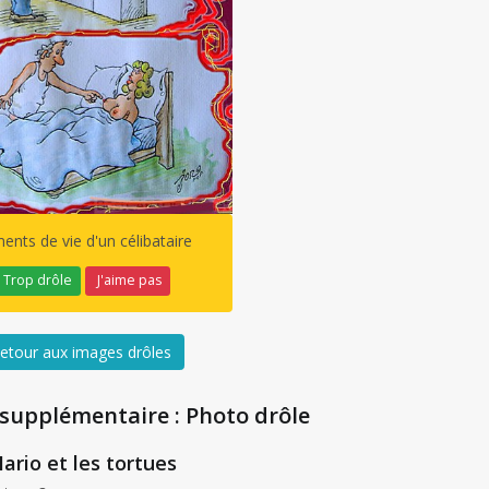
ents de vie d'un célibataire
Trop drôle
J'aime pas
etour aux images drôles
 supplémentaire : Photo drôle
ario et les tortues