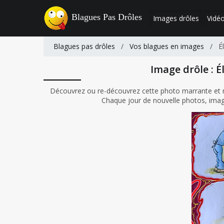
Blagues Pas Drôles
Images drôles
Vidéo
Blagues pas drôles
/
Vos blagues en images
/
É
Image drôle : É
Découvrez ou re-découvrez cette photo marrante et n'o
Chaque jour de nouvelle photos, image