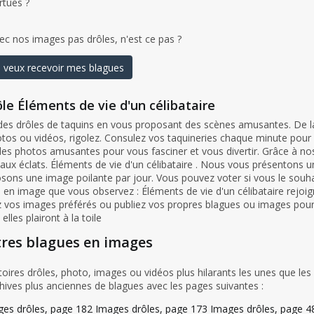
rtues ?
ec nos images pas drôles, n'est ce pas ?
 veux recevoir mes blagues
le Éléments de vie d'un célibataire
s drôles de taquins en vous proposant des scènes amusantes. De la
otos ou vidéos, rigolez. Consulez vos taquineries chaque minute pour
des photos amusantes pour vous fasciner et vous divertir. Grâce à n
ux éclats. Éléments de vie d'un célibataire . Nous vous présentons 
sons une image poilante par jour. Vous pouvez voter si vous le souh
n image que vous observez : Éléments de vie d'un célibataire rejoig
z vos images préférés ou publiez vos propres blagues ou images pour 
elles plairont à la toile
tres blagues en images
ires drôles, photo, images ou vidéos plus hilarants les unes que les 
hives plus anciennes de blagues avec les pages suivantes :
es drôles, page 182
Images drôles, page 173
Images drôles, page 4