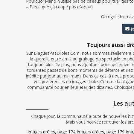
Pourquoi Mario n’utilise pas de ciseaux pour tuer des to
– Parce que ça coupe pas (Koopa)
On rigole bien av
Je
Toujours aussi drô
Sur BlaguesPasDroles.Com, nous sommes réellement de
la querelle entre amis au grabuge ou spectacle en ph
toujours plus.De plus, nous ajoutons ponctuellement 
tordantes passez de bons moments de détente et riez a
inédite par jour au minimum. Dans ce cas là nous propo
vos préférences en images drôles.Comme la blague e
commuanuté pour en feuilleter des dizaines. Choissise
Les au
Chaque jour, la communauté ajoute de nouvelles histo
Mais vous pouvez retrouver les arc
Images drôles, page 174
Images drôles, page 179
Imag