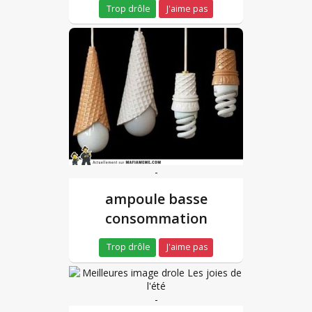
Trop drôle
J'aime pas
-
ampoule basse
consommation
Trop drôle
J'aime pas
-