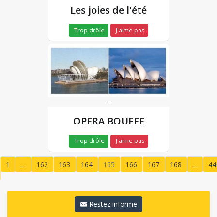
Les joies de l'été
Trop drôle
J'aime pas
-
OPERA BOUFFE
Trop drôle
J'aime pas
1
…
162
163
164
165
166
167
168
…
44
(current)
Restez informé