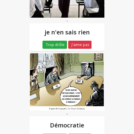
-
je n'en sais rien
Trop drôle
J'aime pas
-
Démocratie