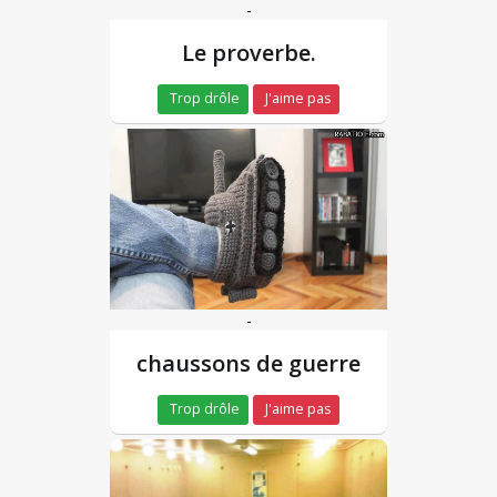
-
Le proverbe.
Trop drôle
J'aime pas
-
chaussons de guerre
Trop drôle
J'aime pas