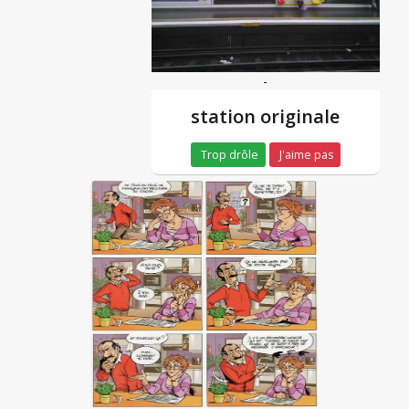
-
station originale
Trop drôle
J'aime pas