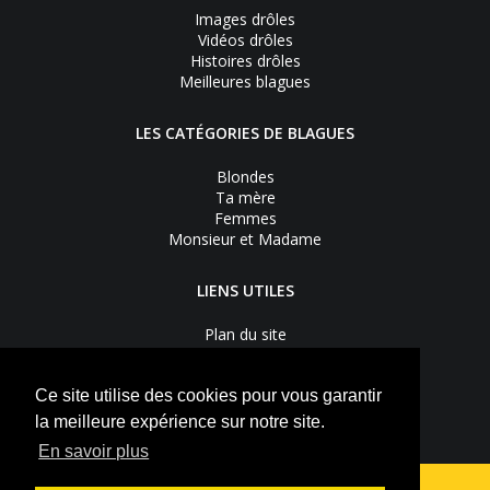
Images drôles
Vidéos drôles
Histoires drôles
Meilleures blagues
LES CATÉGORIES DE BLAGUES
Blondes
Ta mère
Femmes
Monsieur et Madame
LIENS UTILES
Plan du site
Nous contacter
Recevoir les bons plans
Mentions légales
Ce site utilise des cookies pour vous garantir
Vie privée
la meilleure expérience sur notre site.
S'inscrire à la newsletter
En savoir plus
Suivez-nous sur
Facebook
Youtube