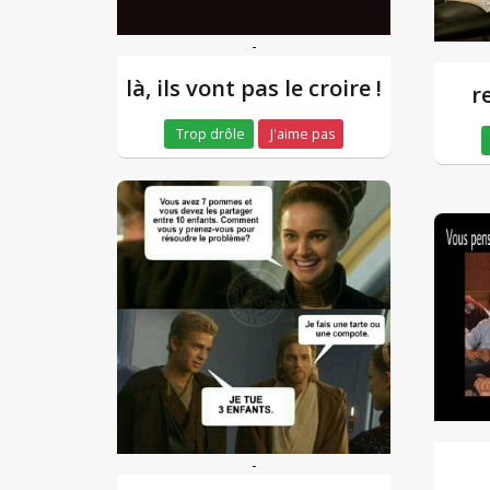
-
là, ils vont pas le croire !
r
Trop drôle
J'aime pas
-