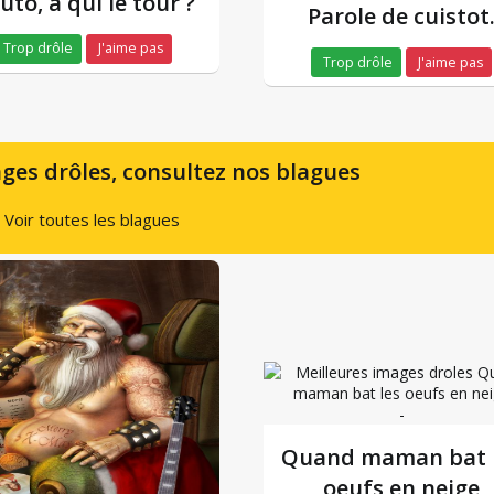
uto, à qui le tour ?
Parole de cuistot
Trop drôle
J'aime pas
Trop drôle
J'aime pas
ges drôles, consultez nos blagues
Voir toutes les blagues
-
Quand maman bat 
oeufs en neige