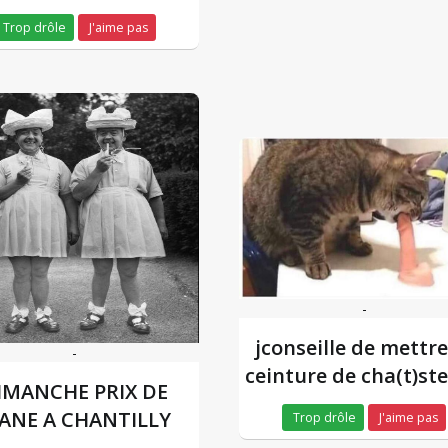
Trop drôle
J'aime pas
-
jconseille de mettre
-
ceinture de cha(t)ste
IMANCHE PRIX DE
ANE A CHANTILLY
Trop drôle
J'aime pas