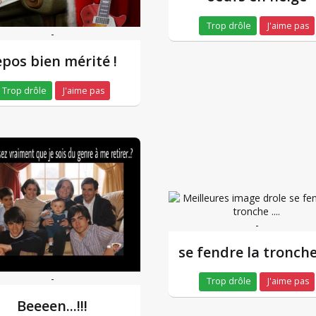
Trop drôle
J'aime pas
-
epos bien mérité !
Trop drôle
J'aime pas
-
se fendre la tronche 
-
Trop drôle
J'aime pas
Beeeen...!!!