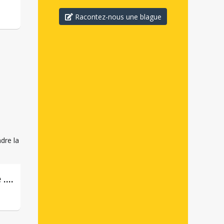
Racontez-nous une blague
....