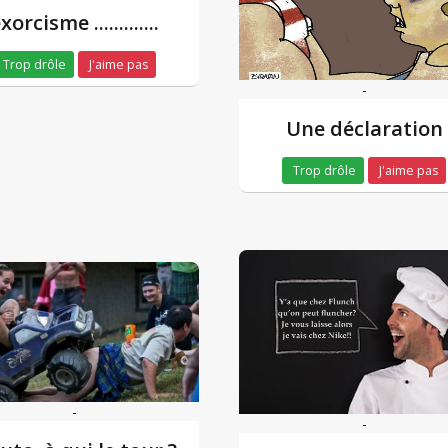
xorcisme .............
Trop drôle
J'aime pas
-
Une déclaration
Trop drôle
J'aime pas
-
-