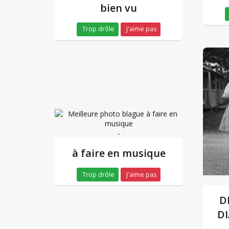
bien vu
Trop drôle
J'aime pas
-
à faire en musique
Trop drôle
J'aime pas
D
DI