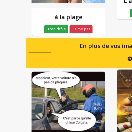
L'a
-
à la plage
Trop drôle
J'aime pas
En plus de vos ima