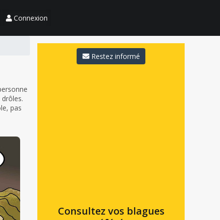
Connexion
Restez informé
 personne
 drôles.
ôle, pas
Consultez vos blagues