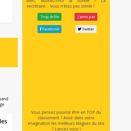
bien, donnez-moi la bonne ! La
.
secrétaire: - Vous n'êtes pas stérile !
Trop drôle
J'aime pas
Facebook
Twitter
Vous pensez pouvoir être en TOP du
classement ? Avoir dans votre
les
imagination les meilleurs blagues du site
? Lancez-vous !