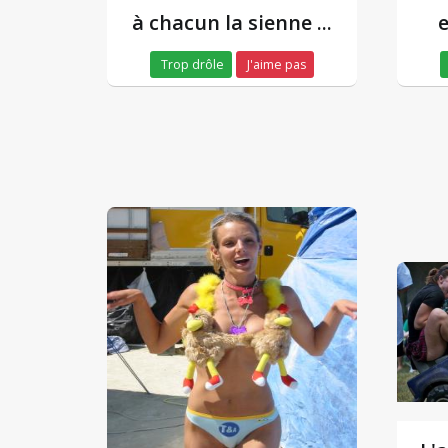
à chacun la sienne ...
e
Trop drôle
J'aime pas