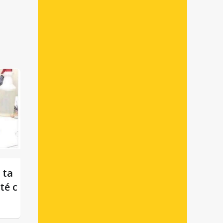
 ta
té c