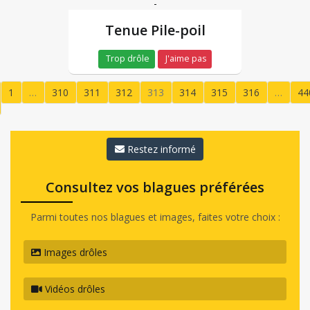
-
Tenue Pile-poil
Trop drôle
J'aime pas
1
…
310
311
312
313
314
315
316
…
44
(current)
Restez informé
Consultez vos blagues préférées
Parmi toutes nos blagues et images, faites votre choix :
Images drôles
Vidéos drôles