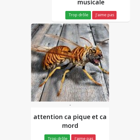
musicale
Trop drôle
J'aime pas
-
attention ca pique et ca
mord
Trop drôle
J'aime pas