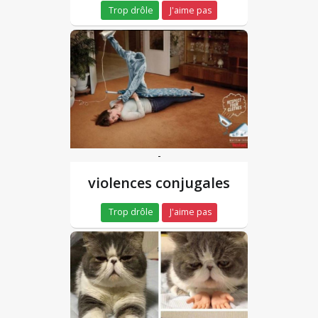
Trop drôle
J'aime pas
-
violences conjugales
Trop drôle
J'aime pas