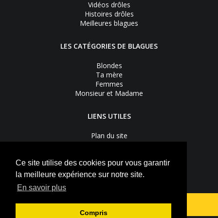
Vidéos drôles
Histoires drôles
Meilleures blagues
LES CATÉGORIES DE BLAGUES
Blondes
Ta mère
Femmes
Monsieur et Madame
LIENS UTILES
Plan du site
Nous contacter
Recevoir les bons plans
Mentions légales
Ce site utilise des cookies pour vous garantir
Vie privée
la meilleure expérience sur notre site.
S'inscrire à la newsletter
En savoir plus
Suivez-nous sur
Facebook
Youtube
Compris