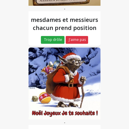
-
mesdames et messieurs
chacun prend position
Trop drôle
J'aime pas
-