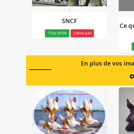
-
SNCF
Ce q
Trop drôle
J'aime pas
En plus de vos ima