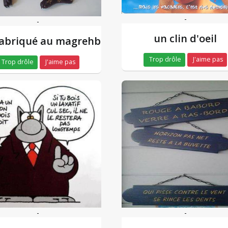
-
-
un clin d'oeil
fabriqué au magrehb
Trop drôle
J'aime pas
Trop drôle
J'aime pas
-
-