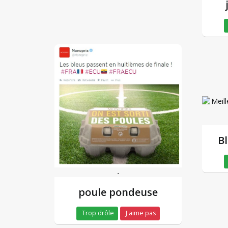
B
-
poule pondeuse
Trop drôle
J'aime pas