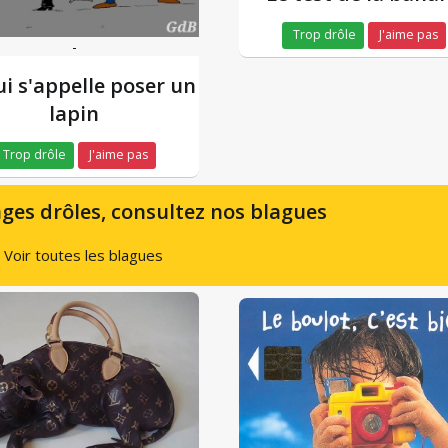
Trop drôle
J'aime pas
-
ui s'appelle poser un
lapin
Trop drôle
J'aime pas
ges drôles, consultez nos blagues
Voir toutes les blagues