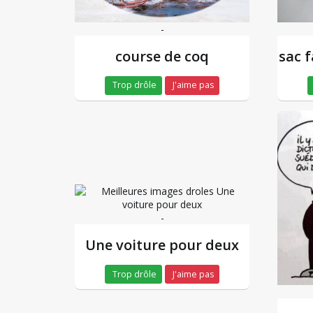
-
course de coq
sac 
Trop drôle
J'aime pas
-
Une voiture pour deux
Trop drôle
J'aime pas