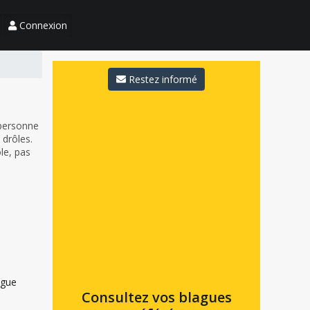
Connexion
Restez informé
 personne
 drôles.
ôle, pas
Consultez vos blagues