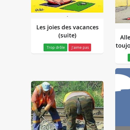
-
Les joies des vacances
(suite)
All
toujo
Trop drôle
J'aime pas