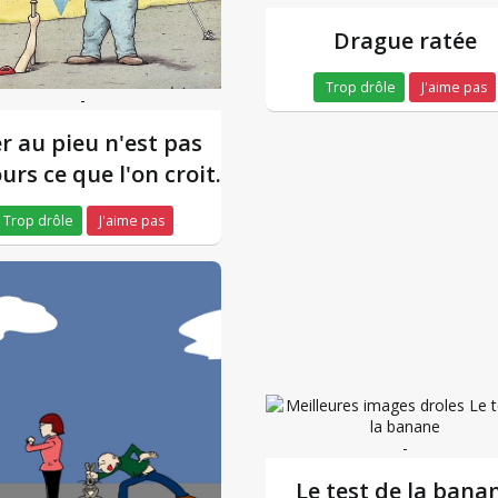
Drague ratée
Trop drôle
J'aime pas
-
er au pieu n'est pas
urs ce que l'on croit.
Trop drôle
J'aime pas
-
Le test de la bana