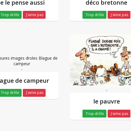
je le pense aussi
déco bretonne
Trop drôle
J'aime pas
Trop drôle
J'aime pas
-
lague de campeur
-
Trop drôle
J'aime pas
le pauvre
Trop drôle
J'aime pas