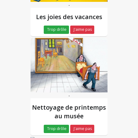
-
Les joies des vacances
Trop drôle
J'aime pas
-
Nettoyage de printemps
au musée
Trop drôle
J'aime pas