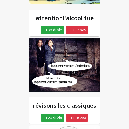
-
attentionl'alcool tue
Trop drôle
J'aime pas
-
révisons les classiques
Trop drôle
J'aime pas