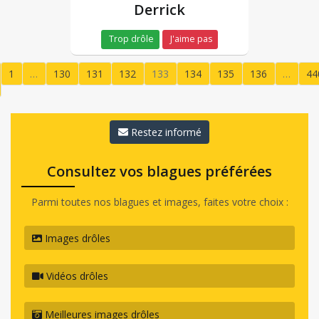
Derrick
Trop drôle
J'aime pas
1
…
130
131
132
133
134
135
136
…
44
(current)
Restez informé
Consultez vos blagues préférées
Parmi toutes nos blagues et images, faites votre choix :
Images drôles
Vidéos drôles
Meilleures images drôles