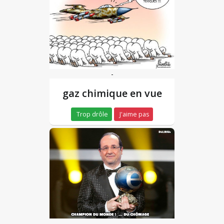
-
gaz chimique en vue
Trop drôle
J'aime pas
-