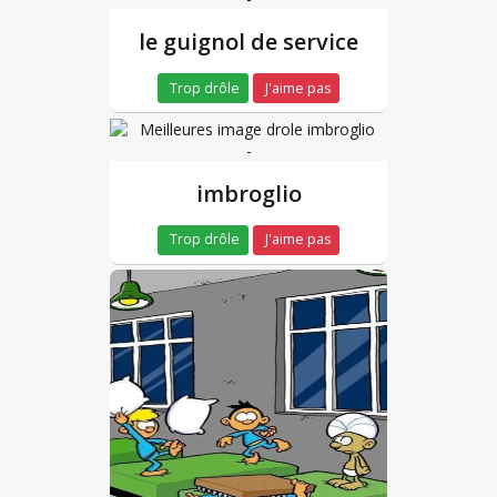
le guignol de service
Trop drôle
J'aime pas
-
imbroglio
Trop drôle
J'aime pas