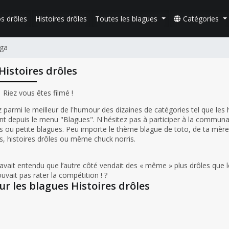
s drôles
Histoires drôles
Toutes les blagues
Catégories
nga
Histoires drôles
Riez vous êtes filmé !
 parmi le meilleur de l'humour des dizaines de catégories tel que les h
ent depuis le menu "Blagues". N'hésitez pas à participer à la commun
 ou petite blagues. Peu importe le thème blague de toto, de ta mère,
s, histoires drôles ou même chuck norris.
l avait entendu que l’autre côté vendait des « même » plus drôles que 
ouvait pas rater la compétition ! ?
ur les blagues Histoires drôles