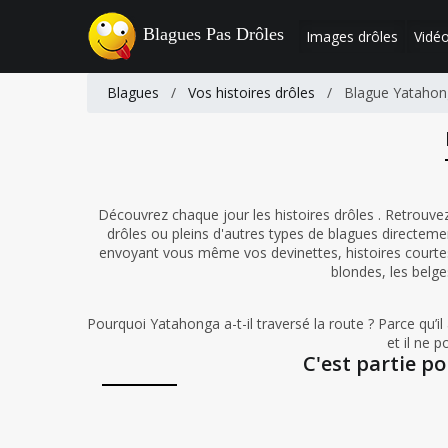
Blagues Pas Drôles
Images drôles
Vidéo
Blagues
/
Vos histoires drôles
/
Blague Yataho
Découvrez chaque jour les histoires drôles . Retrouvez
drôles ou pleins d'autres types de blagues directem
envoyant vous même vos devinettes, histoires courtes
blondes, les belge
Pourquoi Yatahonga a-t-il traversé la route ? Parce qu’i
et il ne p
C'est partie po