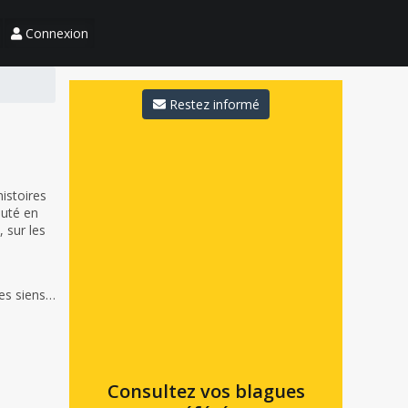
Connexion
Restez informé
istoires
auté en
 sur les
les siens…
Consultez vos blagues