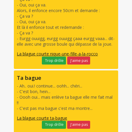
- Oui, oui ça va.
Alors, il enfonce encore 50cm et demande :
- Ça va ?
- Oui, oui ça va.
Et là il enfonce tout et redemande :
- Ça va ?
- Eurgg ouuigg, eurgg ouuigg çaaa eurgg vaaa... dit-
elle avec une grosse boule qui dépasse de la joue.
La blague courte nique-une-fille-a-la-rocco
Trop drôle
J'aime pas
Ta bague
- Ah.. oui.! continue... oohh... chéri...
- C'est bon, hein...
- Oooh oui... mais enlève ta bague elle me fait mal
!!
- C'est pas ma bague c'est ma montre...
La blague courte ta-bague
Trop drôle
J'aime pas