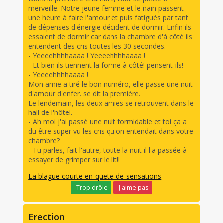
merveille. Notre jeune femme et le nain passent
une heure à faire l'amour et puis fatigués par tant
de dépenses d'énergie décident de dormir. Enfin ils
essaient de dormir car dans la chambre d'à côté ils
entendent des cris toutes les 30 secondes.
- Yeeeehhhhaaaa ! Yeeeehhhhaaaa !
- Et bien ils tiennent la forme à côté! pensent-ils!
- Yeeeehhhhaaaa !
Mon amie a tiré le bon numéro, elle passe une nuit
d'amour d'enfer. se dit la première.
Le lendemain, les deux amies se retrouvent dans le
hall de l'hôtel.
- Ah moi j'ai passé une nuit formidable et toi ça a
du être super vu les cris qu'on entendait dans votre
chambre?
- Tu parles, fait l'autre, toute la nuit il l'a passée à
essayer de grimper sur le lit!!
La blague courte en-quete-de-sensations
Trop drôle
J'aime pas
Erection