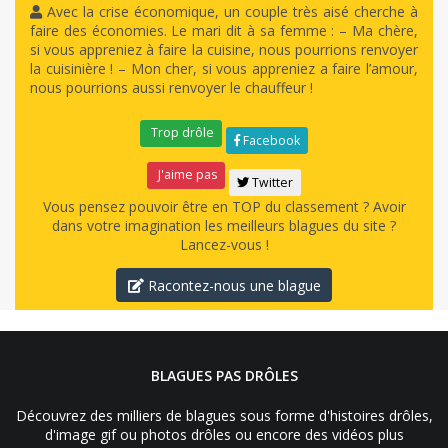
Avec la crise économique, un couple très aisé cherche à
faire des économies. Le mari dit à sa femme : – Ma chère,
si vous appreniez à faire la cuisine, nous pourrions renvoyer
la cuisinière ! – Mon cher, si vous appreniez a faire l’amour,
nous pourrions aussi renvoyer le chauffeur !
Trop drôle
Facebook
J'aime pas
Twitter
Vous pensez pouvoir être en TOP du classement ? Avoir
dans votre imagination les meilleurs blagues du site ?
Lancez-vous !
Racontez-nous une blague
BLAGUES PAS DRÔLES
Découvrez des milliers de blagues sous forme d'histoires drôles,
d'image gif ou photos drôles ou encore des vidéos plus