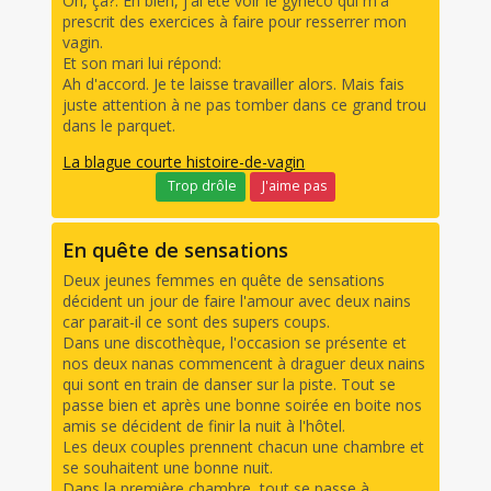
Oh, ça?. Eh bien, j'ai été voir le gynéco qui m'a
prescrit des exercices à faire pour resserrer mon
vagin.
Et son mari lui répond:
Ah d'accord. Je te laisse travailler alors. Mais fais
juste attention à ne pas tomber dans ce grand trou
dans le parquet.
La blague courte histoire-de-vagin
Trop drôle
J'aime pas
En quête de sensations
Deux jeunes femmes en quête de sensations
décident un jour de faire l'amour avec deux nains
car parait-il ce sont des supers coups.
Dans une discothèque, l'occasion se présente et
nos deux nanas commencent à draguer deux nains
qui sont en train de danser sur la piste. Tout se
passe bien et après une bonne soirée en boite nos
amis se décident de finir la nuit à l'hôtel.
Les deux couples prennent chacun une chambre et
se souhaitent une bonne nuit.
Dans la première chambre, tout se passe à