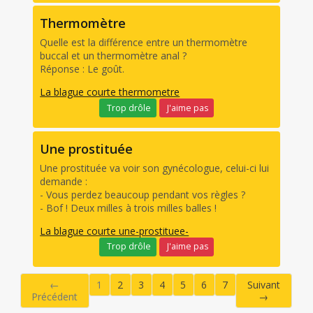
Thermomètre
Quelle est la différence entre un thermomètre
buccal et un thermomètre anal ?
Réponse : Le goût.
La blague courte thermometre
Trop drôle
J'aime pas
Une prostituée
Une prostituée va voir son gynécologue, celui-ci lui
demande :
- Vous perdez beaucoup pendant vos règles ?
- Bof ! Deux milles à trois milles balles !
La blague courte une-prostituee-
Trop drôle
J'aime pas
←
1
2
3
4
5
6
7
Suivant
Précédent
→
(current)