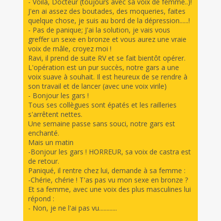
- Voilà, Docteur (toujours avec sa voix de femme..)!
J'en ai assez des boutades, des moqueries, faites
quelque chose, je suis au bord de la dépression......!
- Pas de panique; J'ai la solution, je vais vous
greffer un sexe en bronze et vous aurez une vraie
voix de mâle, croyez moi !
Ravi, il prend de suite RV et se fait bientôt opérer.
L'opération est un pur succès, notre gars a une
voix suave à souhait. Il est heureux de se rendre à
son travail et de lancer (avec une voix virile)
- Bonjour les gars !
Tous ses collègues sont épatés et les railleries
s'arrêtent nettes.
Une semaine passe sans souci, notre gars est
enchanté.
Mais un matin
-Bonjour les gars ! HORREUR, sa voix de castra est
de retour.
Paniqué, il rentre chez lui, demande à sa femme :
-Chérie, chérie ! T'as pas vu mon sexe en bronze ?
Et sa femme, avec une voix des plus masculines lui
répond :
- Non, je ne l'ai pas vu............