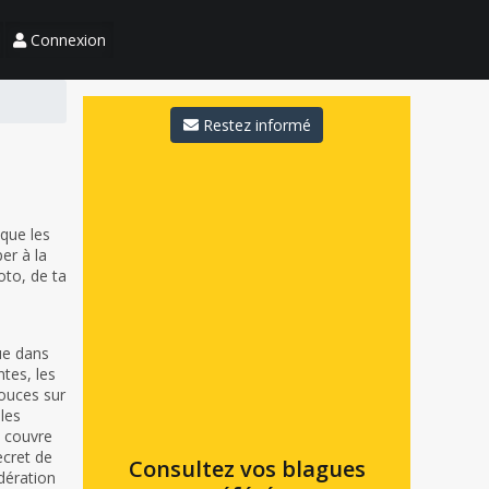
Connexion
Restez informé
 que les
er à la
to, de ta
nue dans
ntes, les
ouces sur
les
n couvre
ecret de
Consultez vos blagues
dération