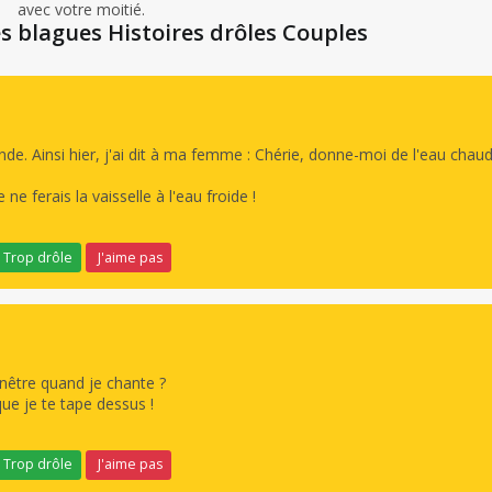
avec votre moitié.
es blagues Histoires drôles Couples
e. Ainsi hier, j'ai dit à ma femme : Chérie, donne-moi de l'eau chaud
ne ferais la vaisselle à l'eau froide !
Trop drôle
J'aime pas
nêtre quand je chante ?
que je te tape dessus !
Trop drôle
J'aime pas