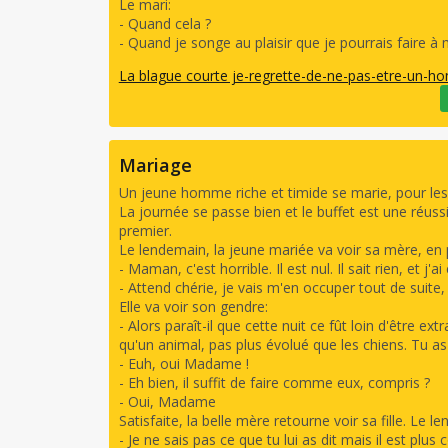
Le mari:
- Quand cela ?
- Quand je songe au plaisir que je pourrais faire à
La blague courte je-regrette-de-ne-pas-etre-un-
Mariage
Un jeune homme riche et timide se marie, pour les 
La journée se passe bien et le buffet est une réuss
premier.
Le lendemain, la jeune mariée va voir sa mère, en 
- Maman, c'est horrible. Il est nul. Il sait rien, et j'ai
- Attend chérie, je vais m'en occuper tout de suite
Elle va voir son gendre:
- Alors paraît-il que cette nuit ce fût loin d'être ext
qu'un animal, pas plus évolué que les chiens. Tu as 
- Euh, oui Madame !
- Eh bien, il suffit de faire comme eux, compris ?
- Oui, Madame
Satisfaite, la belle mère retourne voir sa fille. Le le
- Je ne sais pas ce que tu lui as dit mais il est plus 