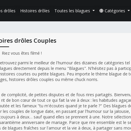
s drôles
Histoires drôles
Toutes les blagues
Catégories
oires drôles Couples
Riez vous êtes filmé !
etrouvez parmi le meilleur de l'humour des dizaines de catégories tel
blagues directement depuis le menu "Blagues". N'hésitez pas à particip
oires courtes ou petite blagues. Peu importe le thème blague de to
lges, histoires drôles couples ou même chuck norris.
e de complicité, de petites disputes et de fous rires partagés. Bienve
 rit de bon cœur de tout ce qui fait la vie à deux : les habitudes agaça
tée et les fameux "tu m'écoutes quand je te parle ?" Des blagues d
 les couples de longue date, en passant par l'humour sur la jalousie, 
t toujours à deux… sauf quand elles se prennent à une. Notre sélectio
arantième anniversaire de mariage. Parce que rire ensemble est le s
es de blagues fraîches sur l'amour et la vie à deux, à partager sans mo