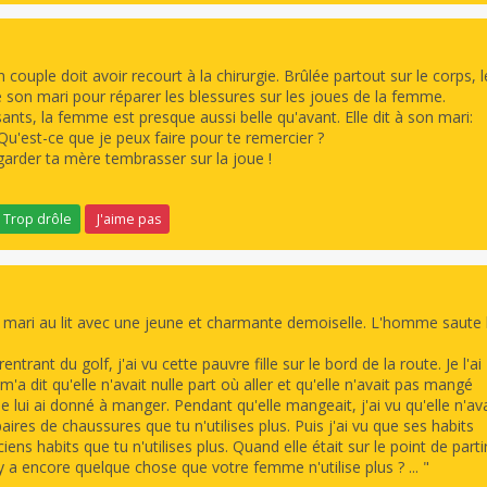
couple doit avoir recourt à la chirurgie. Brûlée partout sur le corps, l
de son mari pour réparer les blessures sur les joues de la femme.
sants, la femme est presque aussi belle qu'avant. Elle dit à son mari:
 Qu'est-ce que je peux faire pour te remercier ?
egarder ta mère tembrasser sur la joue !
Trop drôle
J'aime pas
mari au lit avec une jeune et charmante demoiselle. L'homme saute
entrant du golf, j'ai vu cette pauvre fille sur le bord de la route. Je l'ai
 m'a dit qu'elle n'avait nulle part où aller et qu'elle n'avait pas mangé
e lui ai donné à manger. Pendant qu'elle mangeait, j'ai vu qu'elle n'ava
aires de chaussures que tu n'utilises plus. Puis j'ai vu que ses habits
ens habits que tu n'utilises plus. Quand elle était sur le point de partir
l y a encore quelque chose que votre femme n'utilise plus ? ... "