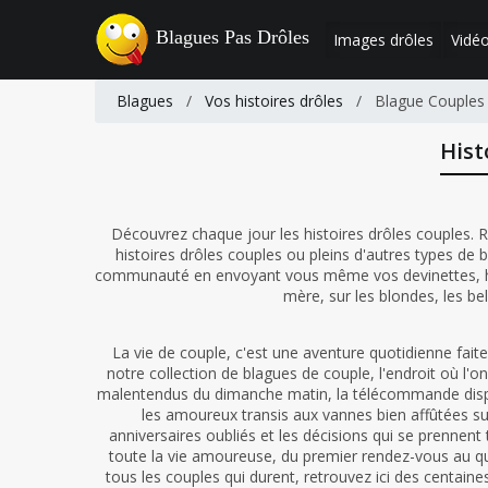
Blagues Pas Drôles
Images drôles
Vidéo
Blagues
/
Vos histoires drôles
/
Blague Couples
Hist
Découvrez chaque jour les histoires drôles couples. R
histoires drôles couples ou pleins d'autres types de 
communauté en envoyant vous même vos devinettes, hist
mère, sur les blondes, les be
La vie de couple, c'est une aventure quotidienne fait
notre collection de blagues de couple, l'endroit où l'on
malentendus du dimanche matin, la télécommande dispu
les amoureux transis aux vannes bien affûtées sur
anniversaires oubliés et les décisions qui se prennen
toute la vie amoureuse, du premier rendez-vous au qu
tous les couples qui durent, retrouvez ici des centain