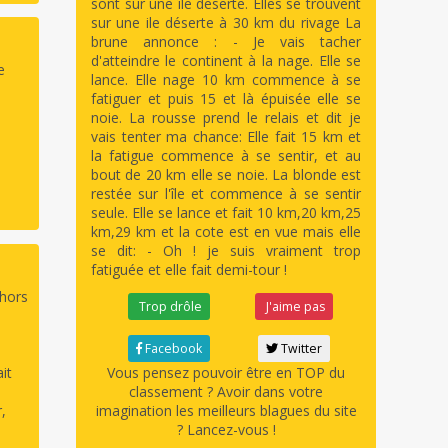
sont sur une île deserte. Elles se trouvent
sur une ile déserte à 30 km du rivage La
brune annonce : - Je vais tacher
d'atteindre le continent à la nage. Elle se
e
lance. Elle nage 10 km commence à se
fatiguer et puis 15 et là épuisée elle se
noie. La rousse prend le relais et dit je
vais tenter ma chance: Elle fait 15 km et
la fatigue commence à se sentir, et au
bout de 20 km elle se noie. La blonde est
restée sur l'île et commence à se sentir
seule. Elle se lance et fait 10 km,20 km,25
km,29 km et la cote est en vue mais elle
se dit: - Oh ! je suis vraiment trop
fatiguée et elle fait demi-tour !
 hors
Trop drôle
J'aime pas
Facebook
Twitter
it
Vous pensez pouvoir être en TOP du
classement ? Avoir dans votre
,
imagination les meilleurs blagues du site
? Lancez-vous !