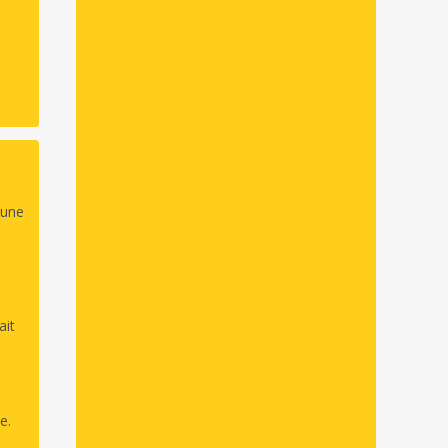
eune
ait
e.