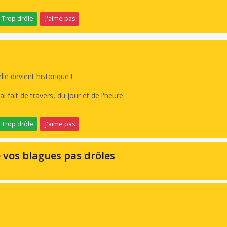
Trop drôle
J'aime pas
e devient historique !
ai fait de travers, du jour et de l'heure.
Trop drôle
J'aime pas
e vos blagues pas drôles