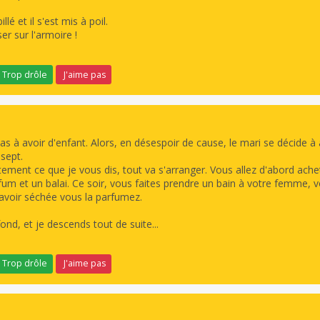
é et il s'est mis à poil.
ser sur l'armoire !
Trop drôle
J'aime pas
s à avoir d'enfant. Alors, en désespoir de cause, le mari se décide à a
 sept.
ctement ce que je vous dis, tout va s'arranger. Vous allez d'abord ache
um et un balai. Ce soir, vous faites prendre un bain à votre femme, 
l'avoir séchée vous la parfumez.
ond, et je descends tout de suite...
Trop drôle
J'aime pas