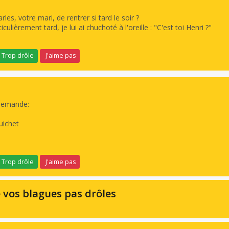
s, votre mari, de rentrer si tard le soir ?
iculièrement tard, je lui ai chuchoté à l'oreille : "C'est toi Henri ?"
Trop drôle
J'aime pas
 demande:
uichet
Trop drôle
J'aime pas
e vos blagues pas drôles