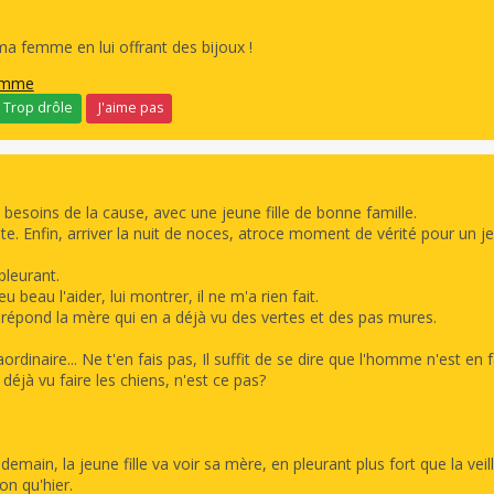
 ma femme en lui offrant des bijoux !
homme
Trop drôle
J'aime pas
besoins de la cause, avec une jeune fille de bonne famille.
ite. Enfin, arriver la nuit de noces, atroce moment de vérité pour un j
pleurant.
 eu beau l'aider, lui montrer, il ne m'a rien fait.
, répond la mère qui en a déjà vu des vertes et des pas mures.
raordinaire... Ne t'en fais pas, Il suffit de se dire que l'homme n'est en f
déjà vu faire les chiens, n'est ce pas?
ndemain, la jeune fille va voir sa mère, en pleurant plus fort que la veill
con qu'hier.