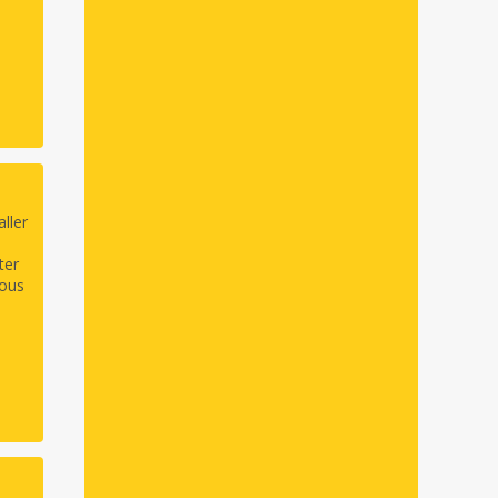
ller
ter
vous