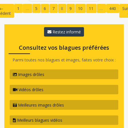
←
1
…
5
6
7
8
9
10
11
…
440
Su
cédent
(current)
Restez informé
Consultez vos blagues préférées
Parmi toutes nos blagues et images, faites votre choix :
Images drôles
Vidéos drôles
Meilleures images drôles
Meilleurs blagues vidéos