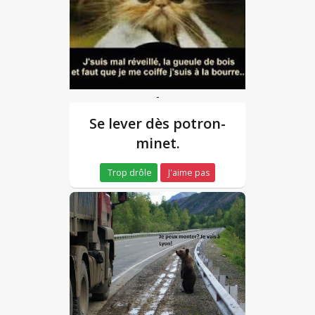
-
Se lever dès potron-
minet.
Trop drôle
J'aime pas