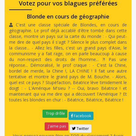
Votez pour vos blagues préférées
Blonde en cours de géographie
C'est une classe spéciale de Blondes, en cours de
géographie. Le prof déjà accablé d'être tombé dans cette
classe, montre un pays sur la carte du monde : - Qui peut-
me dire de quel pays il s'agit ? Silence le plus complet dans
la classe... - Allez les filles, c'est un grand pays d'Asie, le
communisme y a fait rage, on en parle beaucoup à cause
du non-respect des droits de l'homme... ?! Pas une
réponse... Démoralisé, le prof craque : - C'est la Chine,
bordel de merde, la Chine !, LA CHINE ! Il fait une autre
tentative et montre le grand pays de M. Bouche. - Alors,
quel est ce pays ? Stupéfaction, Béatrice lève timidement le
doigt : - L'Amérique M'sieu ? -- Oui, bravo Béatrice ! et
maintenant qui va me dire qui a découvert l'Amérique ? Et
toutes les blondes en chur : - Béatrice, Béatrice, Béatrice !
Trop drôle
Facebook
J'aime pas
Twitter
Vous pensez pouvoir être en TOP du classement ? Avoir