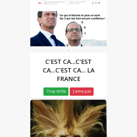
-
C'EST CA...C'EST
CA...C'EST CA... LA
FRANCE
Trop drôle
J'aime pas