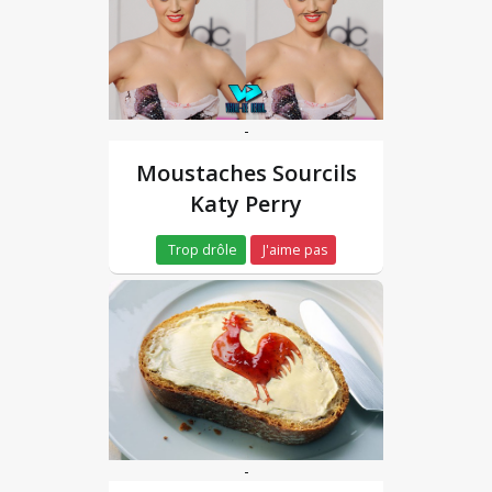
-
Moustaches Sourcils
Katy Perry
Trop drôle
J'aime pas
-