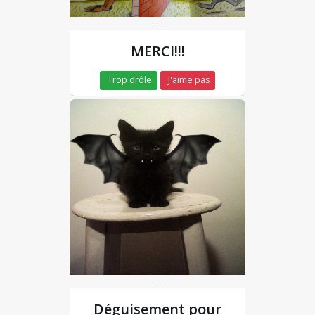
-
MERCI!!!
Trop drôle
J'aime pas
-
Déguisement pour