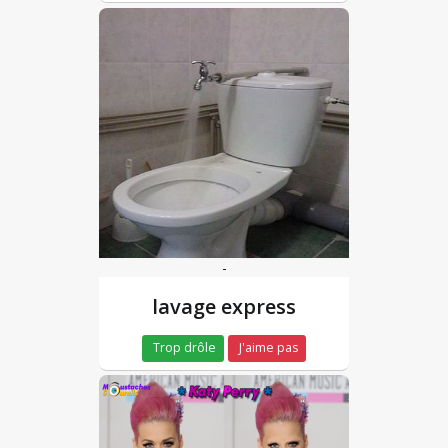
-
lavage express
Trop drôle
J'aime pas