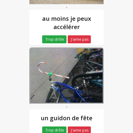
-
au moins je peux
accélérer
Trop drôle
J'aime pas
-
un guidon de fête
Trop drôle
J'aime pas