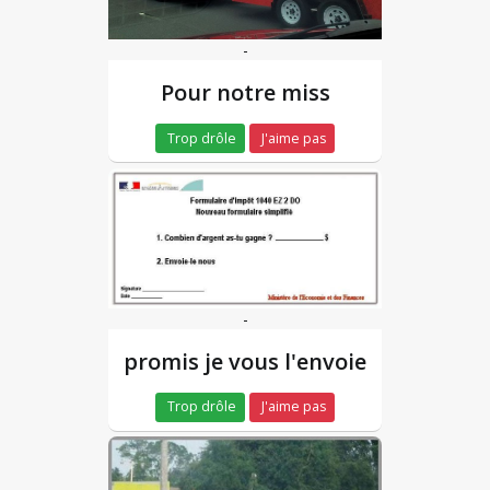
-
Pour notre miss
Trop drôle
J'aime pas
-
promis je vous l'envoie
Trop drôle
J'aime pas