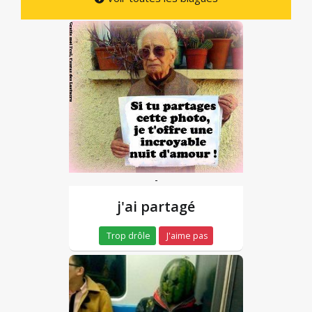
-
j'ai partagé
Trop drôle
J'aime pas