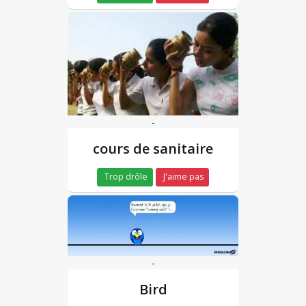
-
cours de sanitaire
Trop drôle
J'aime pas
-
Bird