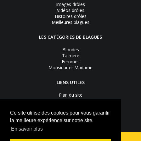
Images drôles
Vidéos drôles
Histoires drôles
Meilleures blagues
LES CATÉGORIES DE BLAGUES
Blondes
Ta mère
Femmes
Monsieur et Madame
LIENS UTILES
Plan du site
Nous contacter
Recevoir les bons plans
Mentions légales
Ce site utilise des cookies pour vous garantir
Vie privée
la meilleure expérience sur notre site.
S'inscrire à la newsletter
En savoir plus
Suivez-nous sur
Facebook
Youtube