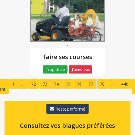
-
faire ses courses
Trop drôle
J'aime pas
1
…
72
73
74
75
76
77
78
…
440
ent
(current)
Restez informé
Consultez vos blagues préférées