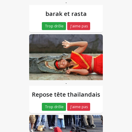
-
barak et rasta
Trop drôle
J'aime pas
-
Repose tête thailandais
Trop drôle
J'aime pas