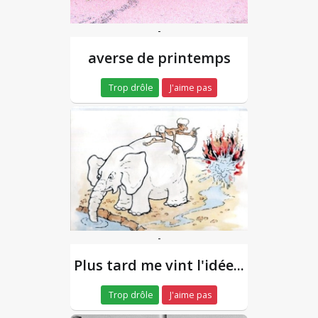
-
averse de printemps
Trop drôle
J'aime pas
-
Plus tard me vint l'idée...
Trop drôle
J'aime pas