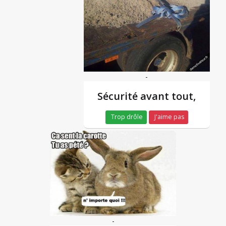
-
Sécurité avant tout,
Trop drôle
J'aime pas
-