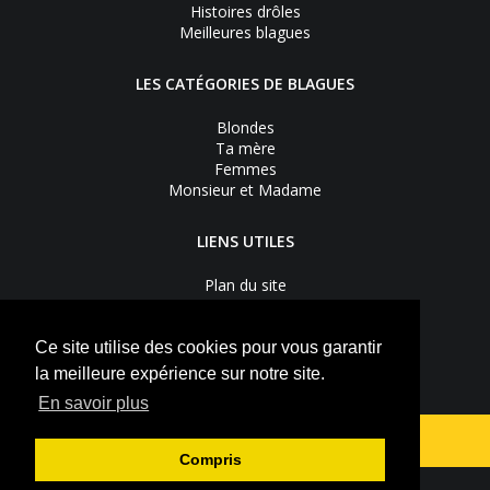
Histoires drôles
Meilleures blagues
LES CATÉGORIES DE BLAGUES
Blondes
Ta mère
Femmes
Monsieur et Madame
LIENS UTILES
Plan du site
Nous contacter
Recevoir les bons plans
Mentions légales
Ce site utilise des cookies pour vous garantir
Vie privée
la meilleure expérience sur notre site.
S'inscrire à la newsletter
En savoir plus
Suivez-nous sur
Facebook
Youtube
Compris