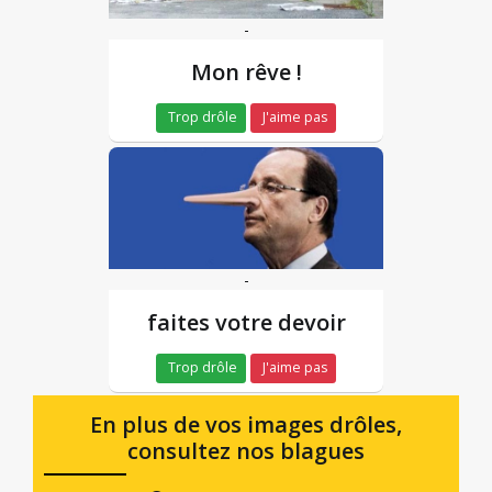
-
Mon rêve !
Trop drôle
J'aime pas
-
faites votre devoir
Trop drôle
J'aime pas
En plus de vos images drôles,
consultez nos blagues