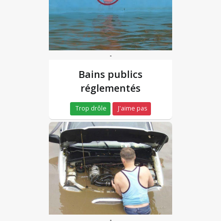
-
Bains publics
réglementés
Trop drôle
J'aime pas
-