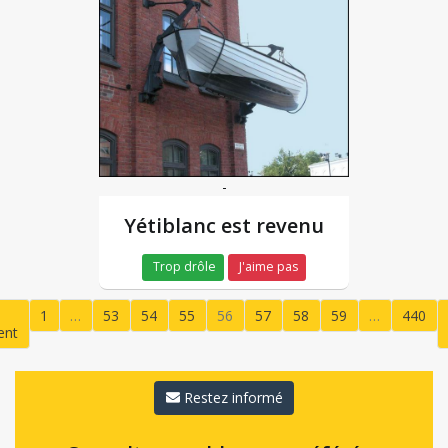
-
Yétiblanc est revenu
Trop drôle
J'aime pas
1
…
53
54
55
56
57
58
59
…
440
ent
(current)
Restez informé