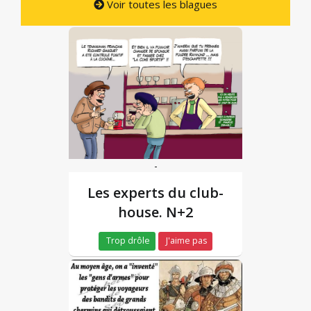
Voir toutes les blagues
-
Les experts du club-
house. N+2
Trop drôle
J'aime pas