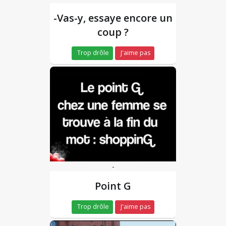
-Vas-y, essaye encore un
coup ?
Trop drôle
J'aime pas
-
Point G
Trop drôle
J'aime pas