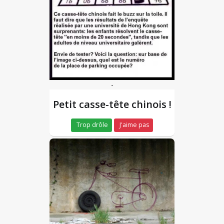
-
Petit casse-tête chinois !
Trop drôle
J'aime pas