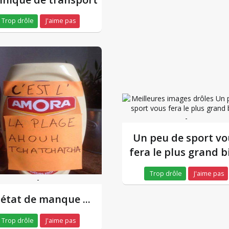
Trop drôle
J'aime pas
-
Un peu de sport vo
fera le plus grand b
Trop drôle
J'aime pas
-
 état de manque ...
Trop drôle
J'aime pas