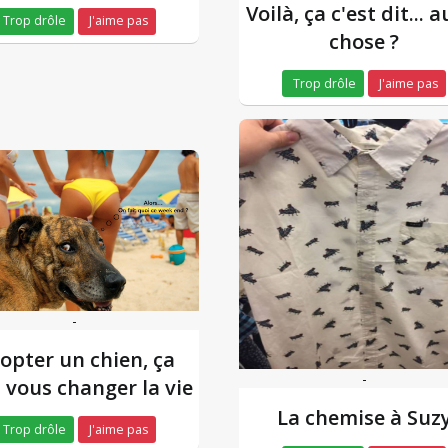
Voilà, ça c'est dit... 
Trop drôle
J'aime pas
chose ?
Trop drôle
J'aime pas
-
opter un chien, ça
-
 vous changer la vie
La chemise à Suz
Trop drôle
J'aime pas