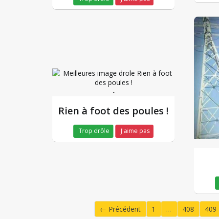
-
Rien à foot des poules !
Trop drôle
J'aime pas
← Précédent
1
…
408
409