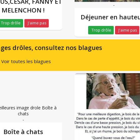
US,CESAR, FANNY ET
-
MELENCHON !
Déjeuner en hauteu
Trop drôle
J'aime pas
Trop drôle
J'aime pas
ges drôles, consultez nos blagues
Voir toutes les blagues
-
Boîte à chats