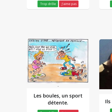
Trop drôle
J'aime pas
-
Les boules, un sport
Ils
détente.