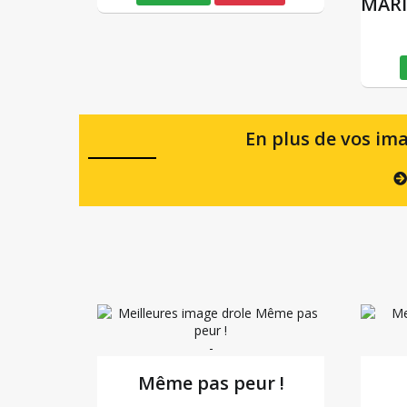
MARI
En plus de vos ima
-
Même pas peur !