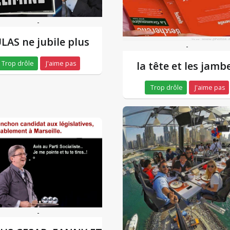
-
LAS ne jubile plus
-
Trop drôle
J'aime pas
la tête et les jamb
Trop drôle
J'aime pas
-