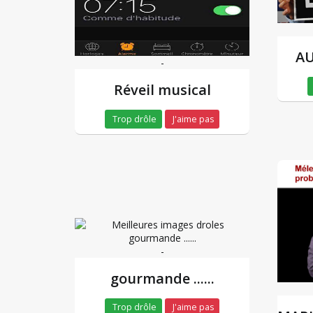
AU
-
Réveil musical
Trop drôle
J'aime pas
-
gourmande ......
Trop drôle
J'aime pas