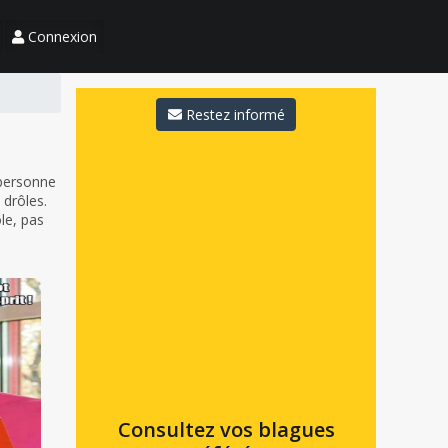
Connexion
Restez informé
 personne
 drôles.
ôle, pas
Consultez vos blagues