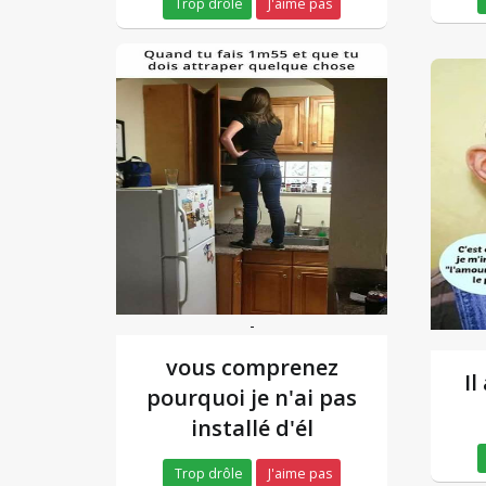
Trop drôle
J'aime pas
-
vous comprenez
Il
pourquoi je n'ai pas
installé d'él
Trop drôle
J'aime pas