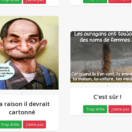
-
-
C'est sûr !
 a raison il devrait
Trop drôle
J'aime pas
cartonné
Trop drôle
J'aime pas