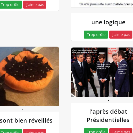
Trop drôle
J'aime pas
-
une logique
Trop drôle
J'aime pas
-
-
l'après débat
Présidentielles
 sont bien réveillés
Trop drôle
J'aime pas
Trop drôle
J'aime pas