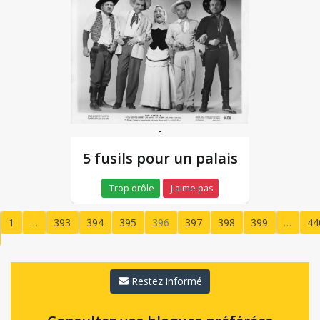
-
5 fusils pour un palais
Trop drôle
J'aime pas
1
…
393
394
395
396
397
398
399
…
44
(current)
Restez informé