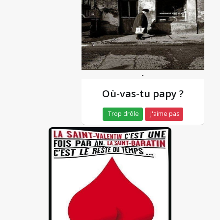
-
Où-vas-tu papy ?
Trop drôle
J'aime pas