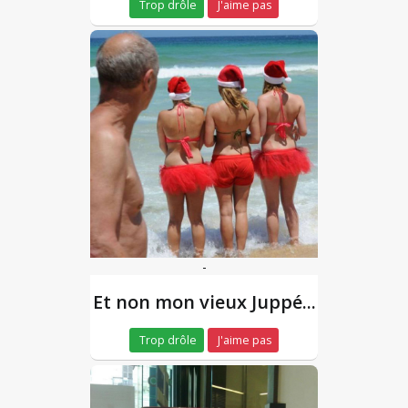
Trop drôle
J'aime pas
-
Et non mon vieux Juppé...
Trop drôle
J'aime pas