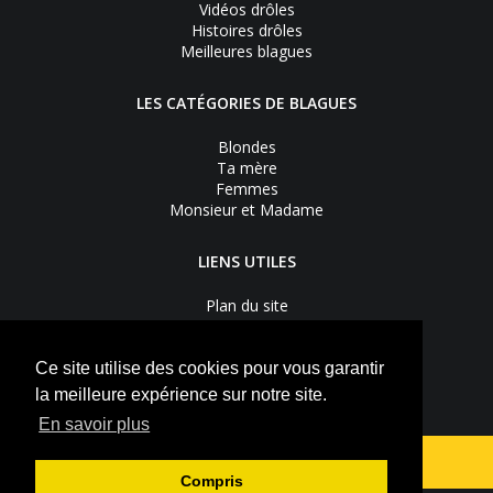
Vidéos drôles
Histoires drôles
Meilleures blagues
LES CATÉGORIES DE BLAGUES
Blondes
Ta mère
Femmes
Monsieur et Madame
LIENS UTILES
Plan du site
Nous contacter
Recevoir les bons plans
Mentions légales
Ce site utilise des cookies pour vous garantir
Vie privée
la meilleure expérience sur notre site.
S'inscrire à la newsletter
En savoir plus
Suivez-nous sur
Facebook
Youtube
Compris