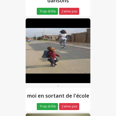
dansons
Trop drôle
J'aime pas
-
moi en sortant de l'école
Trop drôle
J'aime pas