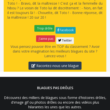
Toto ! - Bravo, dit la maîtresse ! C'est ça et la femmelle du
hibou ? Le voisin de Toto lui dit discrètement : - Non, en fait
il est toujours là ! - Chouette, dit Toto ! - Bonne réponse, dit
la maîtresse ! 20 sur 20 !
Trop drôle
Facebook
J'aime pas
Twitter
Vous pensez pouvoir être en TOP du classement ? Avoir
dans votre imagination les meilleurs blagues du site ?
Lancez-vous !
Racontez-nous une blague
BLAGUES PAS DRÔLES
Découvrez des milliers de blagues sous forme d'histoires drôles,
d'image gif ou photos drôles ou encore des vidéos plus
hilarantes les unes que les autres.