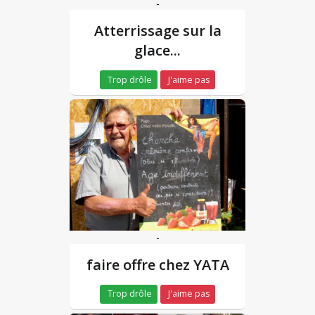
-
Atterrissage sur la
glace...
Trop drôle
J'aime pas
-
faire offre chez YATA
Trop drôle
J'aime pas