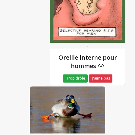
-
Oreille interne pour
hommes ^^
Trop drôle
J'aime pas