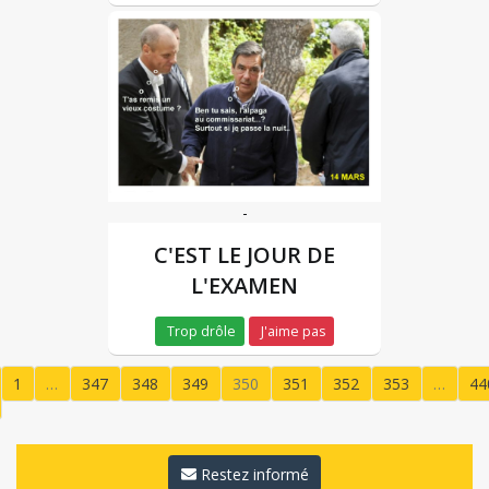
-
C'EST LE JOUR DE
L'EXAMEN
Trop drôle
J'aime pas
1
…
347
348
349
350
351
352
353
…
44
(current)
Restez informé