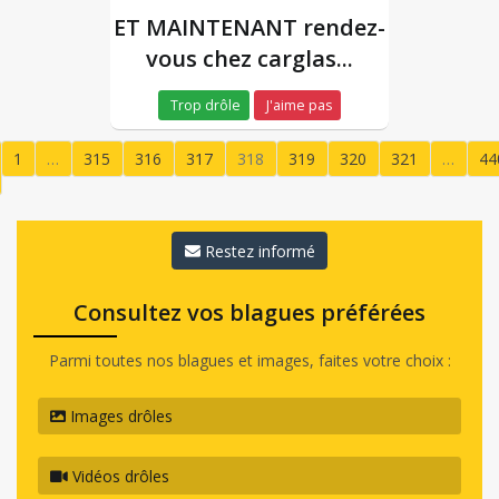
ET MAINTENANT rendez-
vous chez carglas...
Trop drôle
J'aime pas
1
…
315
316
317
318
319
320
321
…
44
(current)
Restez informé
Consultez vos blagues préférées
Parmi toutes nos blagues et images, faites votre choix :
Images drôles
Vidéos drôles