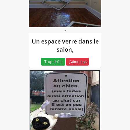
-
Un espace verre dans le
salon,
Trop drôle
J'aime pas