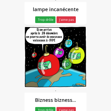
lampe incanécente
Trop drôle
J'aime pas
-
Bizness bizness...
Trop drôle
J'aime pas