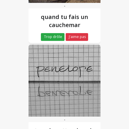
-
quand tu fais un
cauchemar
Trop drôle
J'aime pas
-