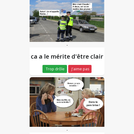
-
ca a le mérite d'être clair
Trop drôle
J'aime pas
-