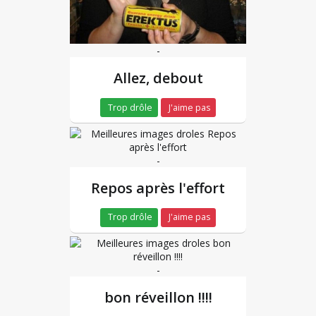
-
Allez, debout
Trop drôle
J'aime pas
-
Repos après l'effort
Trop drôle
J'aime pas
-
bon réveillon !!!!