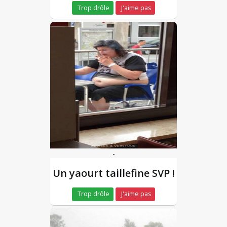
Trop drôle
J'aime pas
-
Un yaourt taillefine SVP !
Trop drôle
J'aime pas