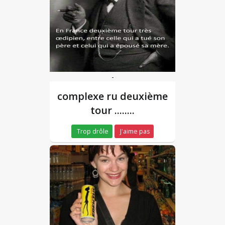
-
complexe ru deuxième
tour ........
Trop drôle
J'aime pas