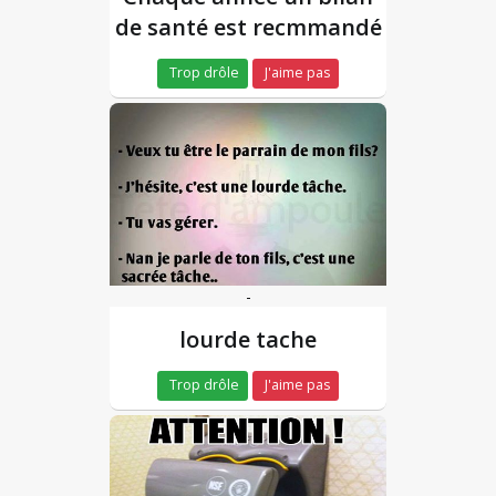
de santé est recmmandé
Trop drôle
J'aime pas
-
lourde tache
Trop drôle
J'aime pas