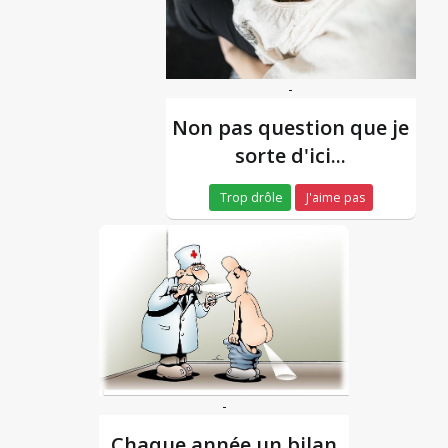
-
Non pas question que je
sorte d'ici...
Trop drôle
J'aime pas
-
Chaque année un bilan