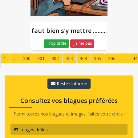
-
faut bien s'y mettre .........
Trop drôle
J'aime pas
1
…
300
301
302
303
304
305
306
…
44
(current)
Restez informé
Consultez vos blagues préférées
Parmi toutes nos blagues et images, faites votre choix :
Images drôles