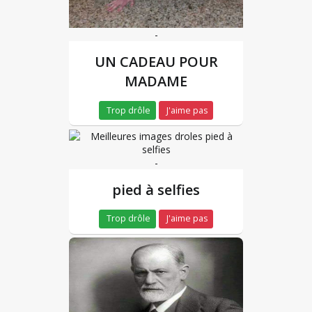
-
UN CADEAU POUR
MADAME
Trop drôle
J'aime pas
-
pied à selfies
Trop drôle
J'aime pas