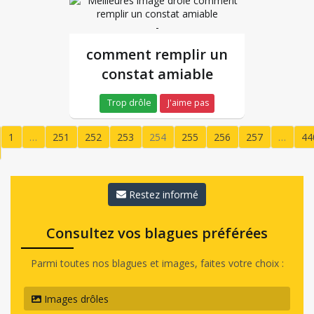
-
comment remplir un
constat amiable
Trop drôle
J'aime pas
1
…
251
252
253
254
255
256
257
…
44
(current)
Restez informé
Consultez vos blagues préférées
Parmi toutes nos blagues et images, faites votre choix :
Images drôles