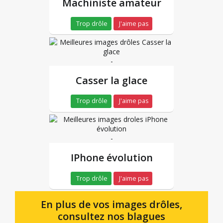
Machiniste amateur
Trop drôle
J'aime pas
-
Casser la glace
Trop drôle
J'aime pas
-
IPhone évolution
Trop drôle
J'aime pas
En plus de vos images drôles,
consultez nos blagues