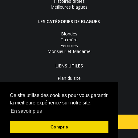
Histoires drôles
Meilleures blagues
LES CATÉGORIES DE BLAGUES
Blondes
Ta mère
Femmes
Monsieur et Madame
LIENS UTILES
Plan du site
Nous contacter
Recevoir les bons plans
Mentions légales
Ce site utilise des cookies pour vous garantir
Vie privée
la meilleure expérience sur notre site.
S'inscrire à la newsletter
En savoir plus
Suivez-nous sur
Facebook
Youtube
Compris