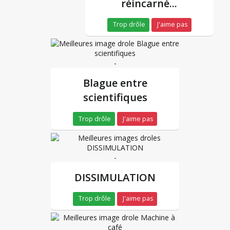
réincarné...
Trop drôle
J'aime pas
-
Blague entre
scientifiques
Trop drôle
J'aime pas
-
DISSIMULATION
Trop drôle
J'aime pas