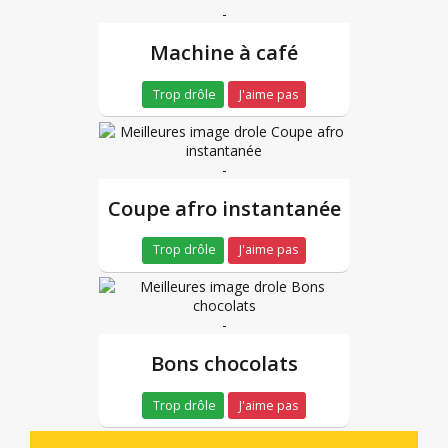
-
Machine à café
Trop drôle
J'aime pas
-
Coupe afro instantanée
Trop drôle
J'aime pas
-
Bons chocolats
Trop drôle
J'aime pas