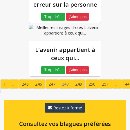
erreur sur la personne
Trop drôle
J'aime pas
-
L'avenir appartient à
ceux qui...
Trop drôle
J'aime pas
1
…
245
246
247
248
249
250
251
…
44
(current)
Restez informé
Consultez vos blagues préférées