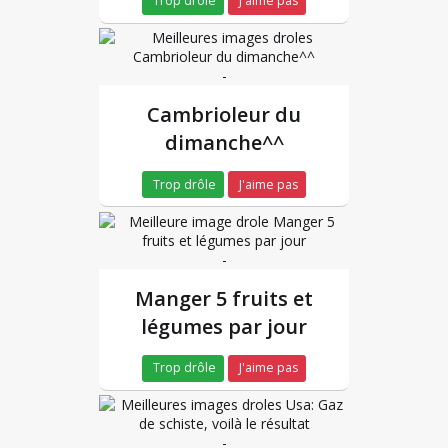
Trop drôle
J'aime pas
-
Cambrioleur du
dimanche^^
Trop drôle
J'aime pas
-
Manger 5 fruits et
légumes par jour
Trop drôle
J'aime pas
-