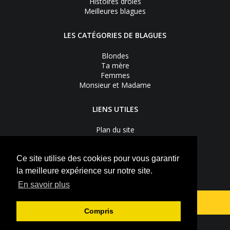
Histoires drôles
Meilleures blagues
LES CATÉGORIES DE BLAGUES
Blondes
Ta mère
Femmes
Monsieur et Madame
LIENS UTILES
Plan du site
Nous contacter
Recevoir les bons plans
Mentions légales
Ce site utilise des cookies pour vous garantir
Vie privée
la meilleure expérience sur notre site.
S'inscrire à la newsletter
En savoir plus
Suivez-nous sur
Facebook
Youtube
Compris