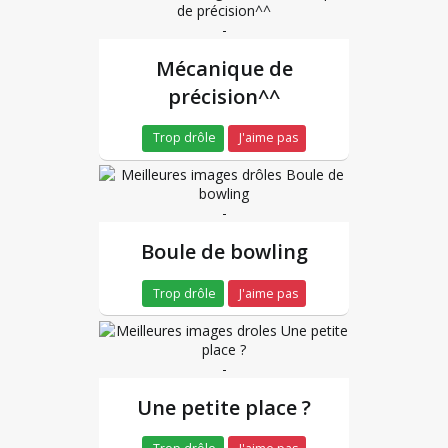
-
Mécanique de
précision^^
Trop drôle
J'aime pas
-
Boule de bowling
Trop drôle
J'aime pas
-
Une petite place ?