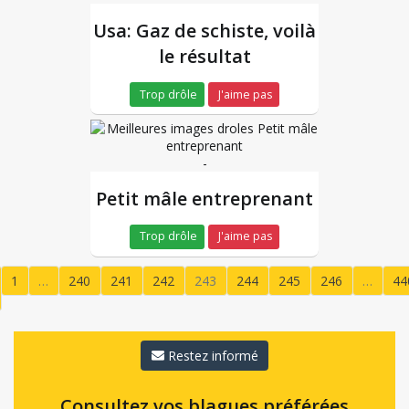
Usa: Gaz de schiste, voilà
le résultat
Trop drôle
J'aime pas
-
Petit mâle entreprenant
Trop drôle
J'aime pas
1
…
240
241
242
243
244
245
246
…
44
(current)
Restez informé
Consultez vos blagues préférées