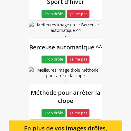
Sport d'hiver
Trop drôle
J'aime pas
-
Berceuse automatique ^^
Trop drôle
J'aime pas
-
Méthode pour arrêter la
clope
Trop drôle
J'aime pas
En plus de vos images drôles,