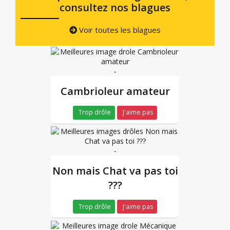
consultez nos blagues
Voir toutes les blagues
-
Cambrioleur amateur
Trop drôle
J'aime pas
-
Non mais Chat va pas toi
???
Trop drôle
J'aime pas