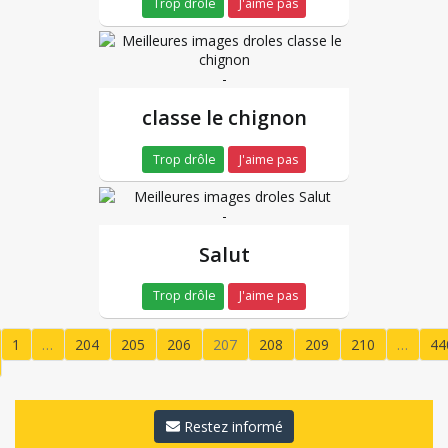
Trop drôle
J'aime pas
-
classe le chignon
Trop drôle
J'aime pas
-
Salut
Trop drôle
J'aime pas
1
…
204
205
206
207
208
209
210
…
44
(current)
Restez informé