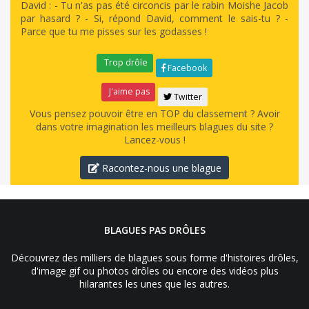
David : - Tu n'as pas été circoncis par le rabin Moishe Jacob
par hasard ? - Si, répond David, comment le sais-tu ? -
Parce que tu me pisses sur les godasses !
Trop drôle
Facebook
J'aime pas
Twitter
Vous pensez pouvoir être en TOP du classement ? Avoir
dans votre imagination les meilleurs blagues du site ?
Lancez-vous !
Racontez-nous une blague
BLAGUES PAS DRÔLES
Découvrez des milliers de blagues sous forme d'histoires drôles,
d'image gif ou photos drôles ou encore des vidéos plus
hilarantes les unes que les autres.