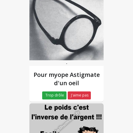
-
Pour myope Astigmate
d'un oeil
Trop drôle
J'aime pas