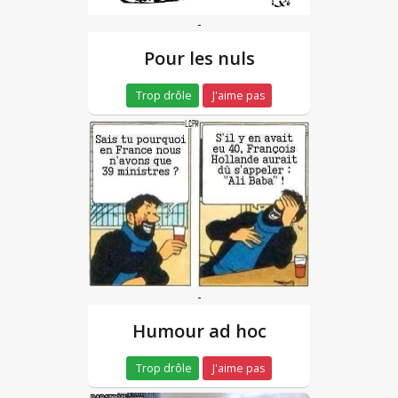
-
Pour les nuls
Trop drôle
J'aime pas
-
Humour ad hoc
Trop drôle
J'aime pas