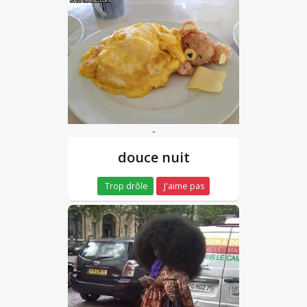
-
douce nuit
Trop drôle
J'aime pas