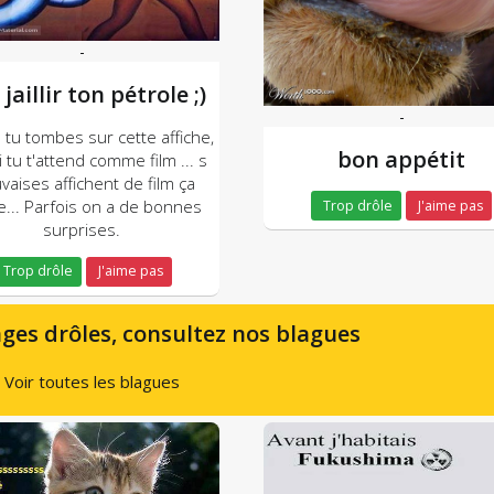
-
 jaillir ton pétrole ;)
-
tu tombes sur cette affiche,
bon appétit
 tu t'attend comme film ... s
aises affichent de film ça
e... Parfois on a de bonnes
Trop drôle
J'aime pas
surprises.
Trop drôle
J'aime pas
ges drôles, consultez nos blagues
Voir toutes les blagues