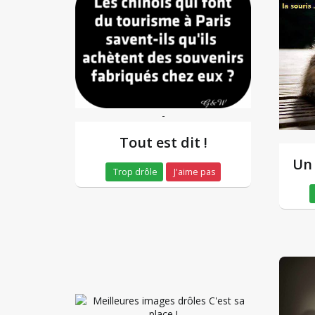
-
Tout est dit !
Un
Trop drôle
J'aime pas