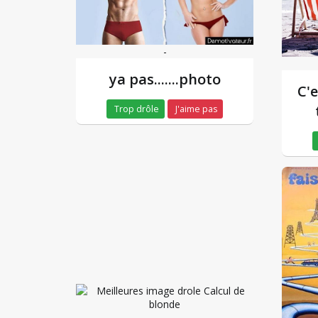
-
ya pas.......photo
C'e
Trop drôle
J'aime pas
-