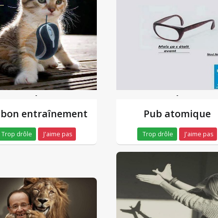
-
-
 bon entraînement
Pub atomique
Trop drôle
J'aime pas
Trop drôle
J'aime pas