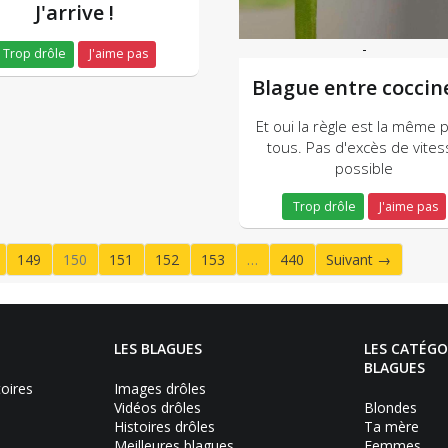
J'arrive !
-
Trop drôle
J'aime pas
Blague entre coccine
Et oui la règle est la même 
tous. Pas d'excès de vites
possible
Trop drôle
J'aime pas
149
150
151
152
153
…
440
Suivant →
(current)
LES BLAGUES
LES CATÉGO
BLAGUES
toires
Images drôles
Vidéos drôles
Blondes
Histoires drôles
Ta mère
Meilleures blagues
Femmes