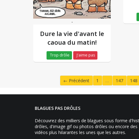
-
Dure la vie d'avant le
caoua du matin!
Trop drôle
J'aime pas
← Précédent
1
…
147
148
BLAGUES PAS DRÔLES
Découvrez des milliers de blagues sous forme d'his
drôles, d'image gif ou photos drôles ou encore des
vidéos plus hilarantes les unes que les autres.