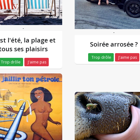
-
-
st l'été, la plage et
Soirée arrosée ?
tous ses plaisirs
Trop drôle
J'aime pas
Trop drôle
J'aime pas