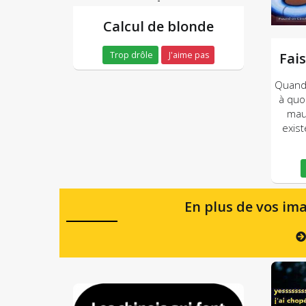
Calcul de blonde
Trop drôle
J'aime pas
Fais
Quand 
à quoi
mauv
exist
En plus de vos ima