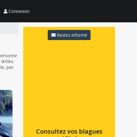
Connexion
Restez informé
 personne
 drôles.
ôle, pas
Consultez vos blagues