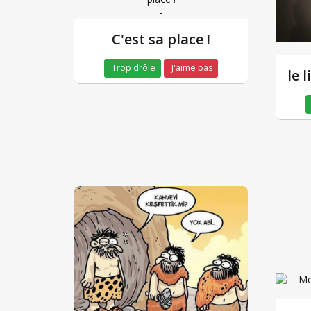
-
C'est sa place !
Trop drôle
J'aime pas
le 