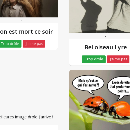
-
lion est mort ce soir
-
Trop drôle
J'aime pas
Bel oiseau Lyre
Trop drôle
J'aime pas
-