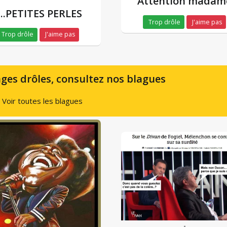
Attention madam
....PETITES PERLES
Trop drôle
J'aime pas
Trop drôle
J'aime pas
ges drôles, consultez nos blagues
Voir toutes les blagues
-