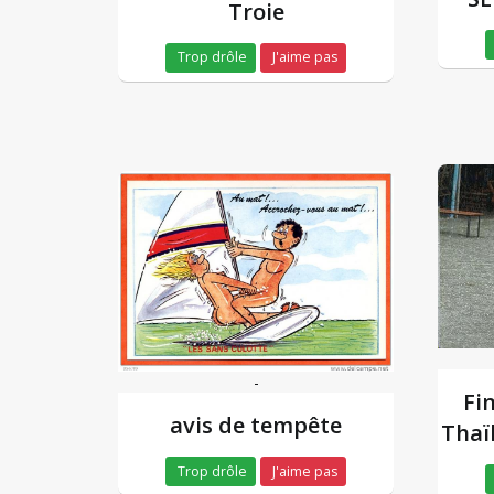
Troie
Trop drôle
J'aime pas
-
Fi
avis de tempête
Thaïl
Trop drôle
J'aime pas