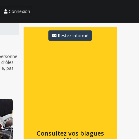
Connexion
Restez informé
 personne
 drôles.
ôle, pas
Consultez vos blagues