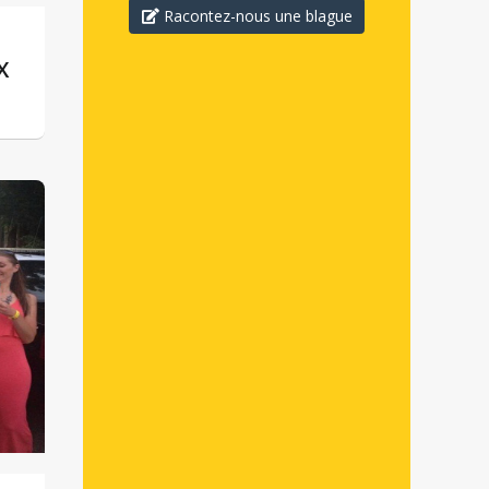
Racontez-nous une blague
X