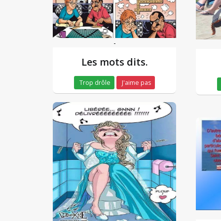
-
Les mots dits.
Trop drôle
J'aime pas