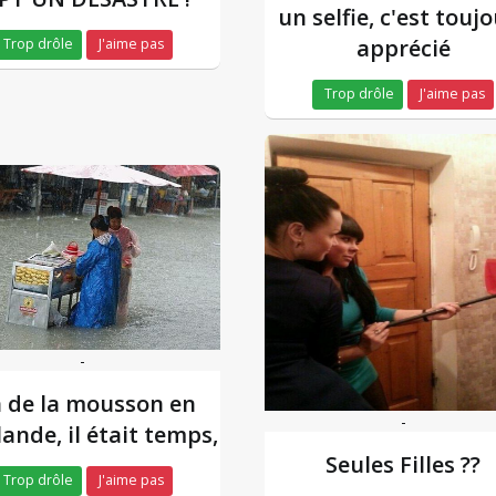
un selfie, c'est touj
apprécié
Trop drôle
J'aime pas
Trop drôle
J'aime pas
-
n de la mousson en
-
ande, il était temps,
Seules Filles ??
Trop drôle
J'aime pas