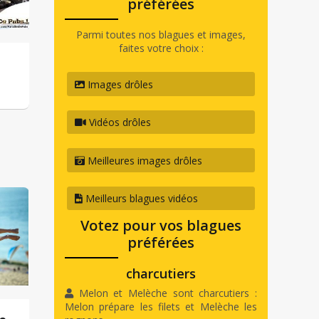
préférées
Parmi toutes nos blagues et images,
faites votre choix :
Images drôles
Vidéos drôles
Meilleures images drôles
Meilleurs blagues vidéos
Votez pour vos blagues
préférées
charcutiers
Melon et Melèche sont charcutiers :
Melon prépare les filets et Melèche les