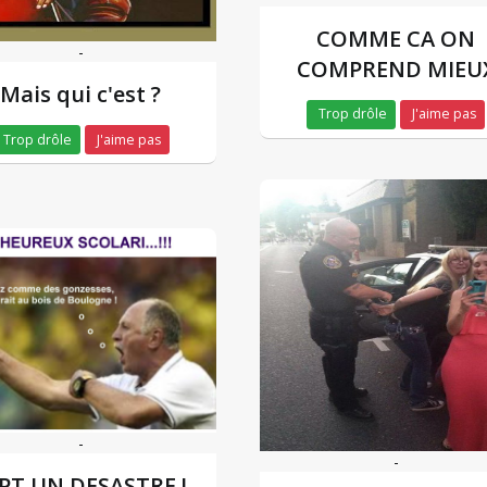
COMME CA ON
-
COMPREND MIEU
Mais qui c'est ?
Trop drôle
J'aime pas
Trop drôle
J'aime pas
-
-
PT UN DESASTRE !