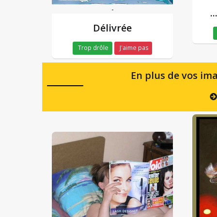
-
.
Délivrée
Trop drôle
J'aime pas
En plus de vos ima