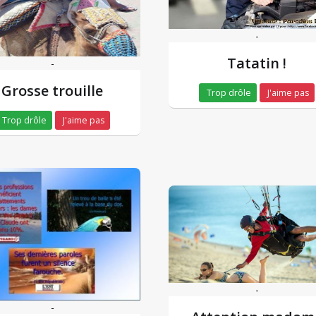
-
Tatatin !
-
Grosse trouille
Trop drôle
J'aime pas
Trop drôle
J'aime pas
-
-