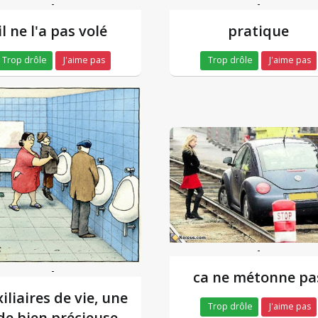
-
-
il ne l'a pas volé
pratique
Trop drôle
J'aime pas
Trop drôle
J'aime pas
-
-
ca ne métonne pa
iliaires de vie, une
Trop drôle
J'aime pas
de bien précieuse.