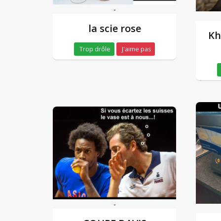
-
la scie rose
Kh
Trop drôle
J'aime pas
-