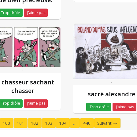
Trop drôle
J'aime pas
-
 chasseur sachant
-
chasser
sacré alexandre
Trop drôle
J'aime pas
Trop drôle
J'aime pas
100
101
102
103
104
…
440
Suivant →
(current)