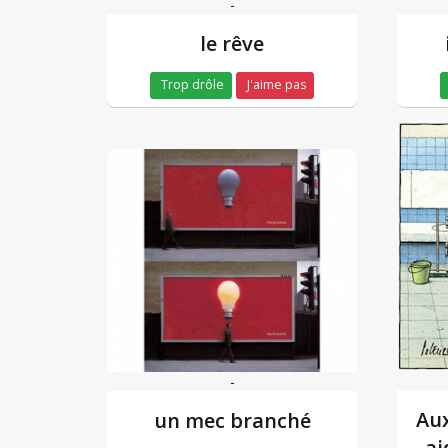
-
le rêve
Trop drôle
J'aime pas
-
Aux
un mec branché
ai