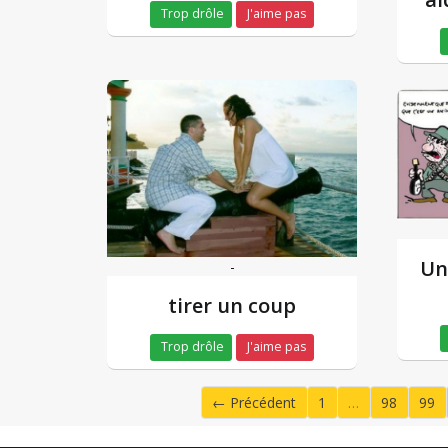
Trop drôle
J'aime pas
Un
-
tirer un coup
Trop drôle
J'aime pas
← Précédent
1
…
98
99