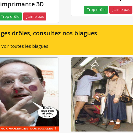
imprimante 3D
Trop drôle
J'aime pas
Trop drôle
J'aime pas
ges drôles, consultez nos blagues
Voir toutes les blagues