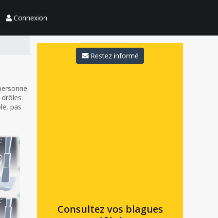
Connexion
Restez informé
 personne
 drôles.
ôle, pas
Consultez vos blagues