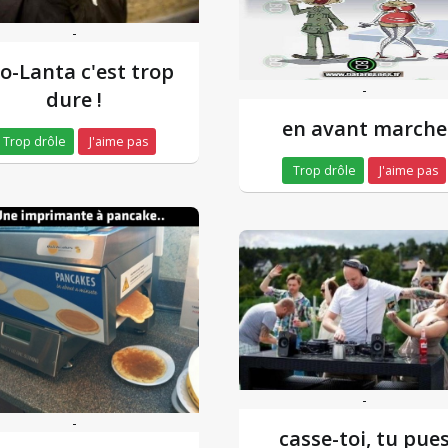
-
o-Lanta c'est trop
-
dure !
en avant marche
Trop drôle
J'aime pas
Trop drôle
J'aime pas
-
-
casse-toi, tu pue