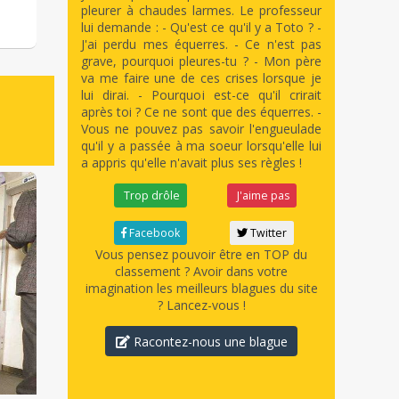
pleurer à chaudes larmes. Le professeur
lui demande : - Qu'est ce qu'il y a Toto ? -
J'ai perdu mes équerres. - Ce n'est pas
grave, pourquoi pleures-tu ? - Mon père
va me faire une de ces crises lorsque je
lui dirai. - Pourquoi est-ce qu'il crirait
après toi ? Ce ne sont que des équerres. -
Vous ne pouvez pas savoir l'engueulade
qu'il y a passée à ma soeur lorsqu'elle lui
a appris qu'elle n'avait plus ses règles !
Trop drôle
J'aime pas
Facebook
Twitter
Vous pensez pouvoir être en TOP du
classement ? Avoir dans votre
imagination les meilleurs blagues du site
? Lancez-vous !
Racontez-nous une blague